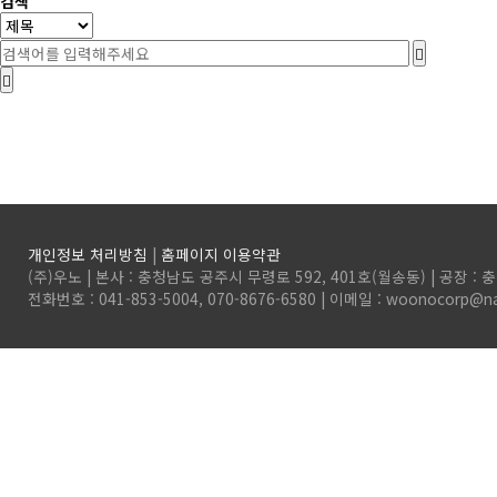
검색
개인정보 처리방침
|
홈페이지 이용약관
(주)우노 | 본사 : 충청남도 공주시 무령로 592, 401호(월송동) | 공장 
전화번호 : 041-853-5004, 070-8676-6580 | 이메일 : woonocorp@nave